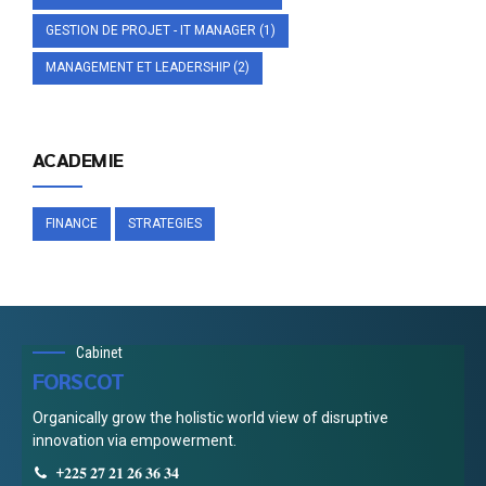
GESTION DE PROJET - IT MANAGER
(1)
MANAGEMENT ET LEADERSHIP
(2)
ACADEMIE
FINANCE
STRATEGIES
Cabinet
FORSCOT
Organically grow the holistic world view of disruptive
innovation via empowerment.
+𝟐𝟐𝟓 𝟐𝟕 𝟐𝟏 𝟐𝟔 𝟑𝟔 𝟑𝟒