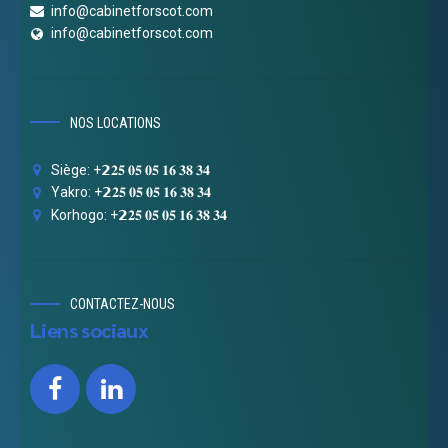
info@cabinetforscot.com
info@cabinetforscot.com
NOS LOCATIONS
Siège: +𝟮𝟐𝟓 𝟎𝟓 𝟎𝟓 𝟏𝟔 𝟑𝟖 𝟑𝟒
Yakro: +𝟮𝟐𝟓 𝟎𝟓 𝟎𝟓 𝟏𝟔 𝟑𝟖 𝟑𝟒
Korhogo: +𝟮𝟐𝟓 𝟎𝟓 𝟎𝟓 𝟏𝟔 𝟑𝟖 𝟑𝟒
CONTACTEZ-NOUS
Liens sociaux