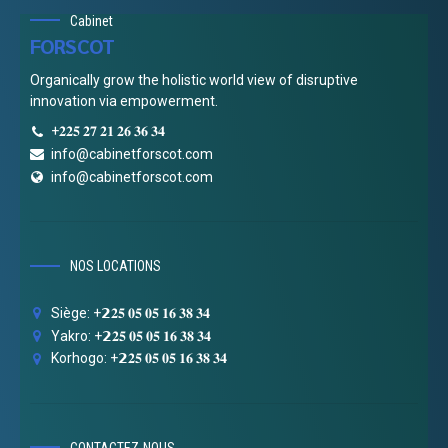
Cabinet
FORSCOT
Organically grow the holistic world view of disruptive
innovation via empowerment.
+𝟐𝟐𝟓 𝟐𝟕 𝟐𝟏 𝟐𝟔 𝟑𝟔 𝟑𝟒
info@cabinetforscot.com
info@cabinetforscot.com
NOS LOCATIONS
Siège: +𝟮𝟐𝟓 𝟎𝟓 𝟎𝟓 𝟏𝟔 𝟑𝟖 𝟑𝟒
Yakro: +𝟮𝟐𝟓 𝟎𝟓 𝟎𝟓 𝟏𝟔 𝟑𝟖 𝟑𝟒
Korhogo: +𝟮𝟐𝟓 𝟎𝟓 𝟎𝟓 𝟏𝟔 𝟑𝟖 𝟑𝟒
CONTACTEZ-NOUS