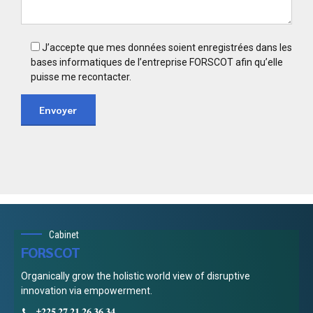
J’accepte que mes données soient enregistrées dans les
bases informatiques de l’entreprise FORSCOT afin qu’elle
puisse me recontacter.
Cabinet
FORSCOT
Organically grow the holistic world view of disruptive
innovation via empowerment.
+𝟐𝟐𝟓 𝟐𝟕 𝟐𝟏 𝟐𝟔 𝟑𝟔 𝟑𝟒