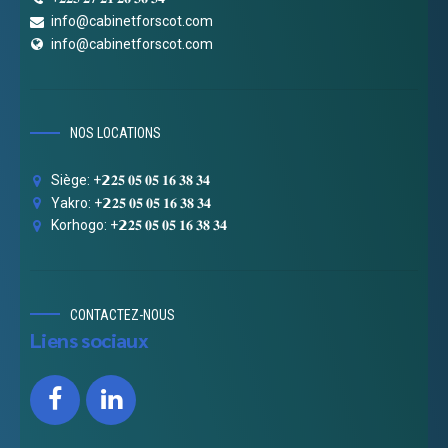
info@cabinetforscot.com
info@cabinetforscot.com
NOS LOCATIONS
Siège: +𝟮𝟐𝟓 𝟎𝟓 𝟎𝟓 𝟏𝟔 𝟑𝟖 𝟑𝟒
Yakro: +𝟮𝟐𝟓 𝟎𝟓 𝟎𝟓 𝟏𝟔 𝟑𝟖 𝟑𝟒
Korhogo: +𝟮𝟐𝟓 𝟎𝟓 𝟎𝟓 𝟏𝟔 𝟑𝟖 𝟑𝟒
CONTACTEZ-NOUS
Liens sociaux