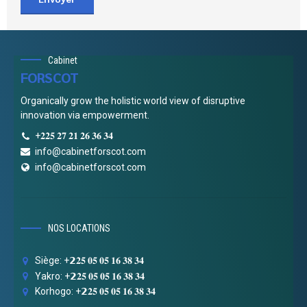
Cabinet
FORSCOT
Organically grow the holistic world view of disruptive
innovation via empowerment.
+𝟐𝟐𝟓 𝟐𝟕 𝟐𝟏 𝟐𝟔 𝟑𝟔 𝟑𝟒
info@cabinetforscot.com
info@cabinetforscot.com
NOS LOCATIONS
Siège: +𝟮𝟐𝟓 𝟎𝟓 𝟎𝟓 𝟏𝟔 𝟑𝟖 𝟑𝟒
Yakro: +𝟮𝟐𝟓 𝟎𝟓 𝟎𝟓 𝟏𝟔 𝟑𝟖 𝟑𝟒
Korhogo: +𝟮𝟐𝟓 𝟎𝟓 𝟎𝟓 𝟏𝟔 𝟑𝟖 𝟑𝟒