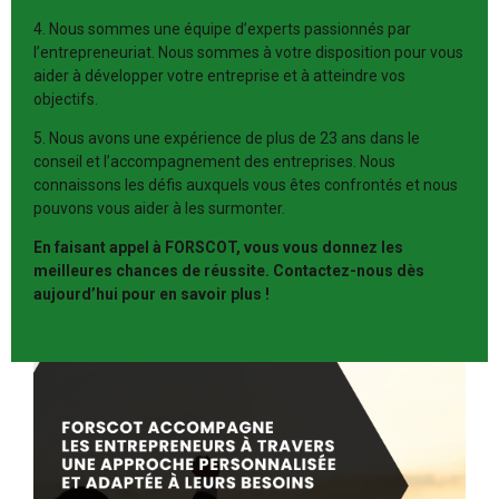
4. Nous sommes une équipe d’experts passionnés par
l’entrepreneuriat. Nous sommes à votre disposition pour vous
aider à développer votre entreprise et à atteindre vos
objectifs.
5. Nous avons une expérience de plus de 23 ans dans le
conseil et l’accompagnement des entreprises. Nous
connaissons les défis auxquels vous êtes confrontés et nous
pouvons vous aider à les surmonter.
En faisant appel à FORSCOT, vous vous donnez les
meilleures chances de réussite. Contactez-nous dès
aujourd’hui pour en savoir plus !