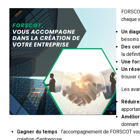
FORSCOT 
chaque e
Un diag
besoins 
Des con
la défini
Une for
Un rése
trouver 
Les avan
Réduire
apportan
Amélior
donnant 
Gagner du temps
: l’accompagnement de FORSCOT vous p
création d’entreprise.