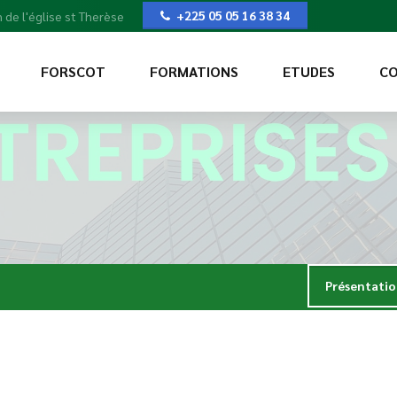
+225 05 05 16 38 34
 de l'église st Therèse
FORSCOT
FORMATIONS
ETUDES
CO
Présentati