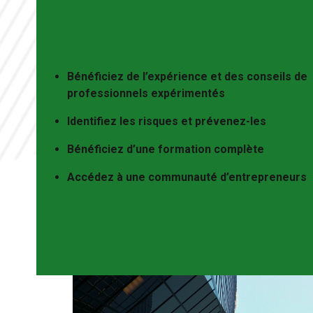
Bénéficiez de l’expérience et des conseils de
professionnels expérimentés
Identifiez les risques et prévenez-les
Bénéficiez d’une formation complète
Accédez à une communauté d’entrepreneurs