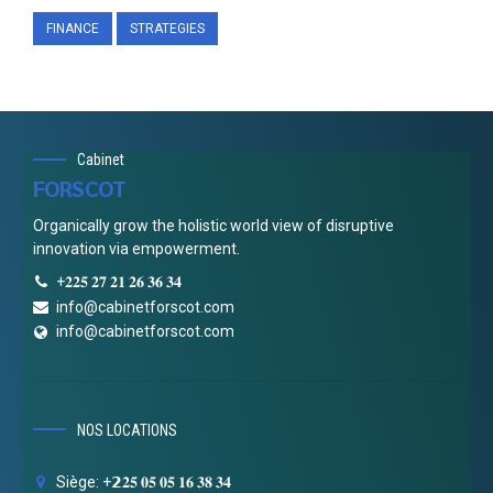
FINANCE
STRATEGIES
Cabinet
FORSCOT
Organically grow the holistic world view of disruptive
innovation via empowerment.
+𝟐𝟐𝟓 𝟐𝟕 𝟐𝟏 𝟐𝟔 𝟑𝟔 𝟑𝟒
info@cabinetforscot.com
info@cabinetforscot.com
NOS LOCATIONS
Siège: +𝟮𝟐𝟓 𝟎𝟓 𝟎𝟓 𝟏𝟔 𝟑𝟖 𝟑𝟒