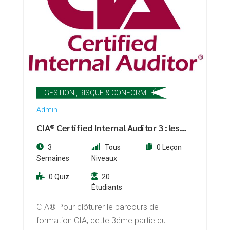
GESTION , RISQUE & CONFORMITÉ
Admin
CIA® Certified Internal Auditor 3 : les
connaissances commerciales pour
3
Tous
0 Leçon
l’audit interne
Semaines
Niveaux
0 Quiz
20
Étudiants
CIA® Pour clôturer le parcours de
formation CIA, cette 3éme partie du