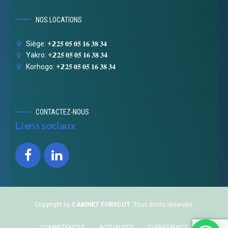
NOS LOCATIONS
Siège: +𝟮𝟐𝟓 𝟎𝟓 𝟎𝟓 𝟏𝟔 𝟑𝟖 𝟑𝟒
Yakro: +𝟮𝟐𝟓 𝟎𝟓 𝟎𝟓 𝟏𝟔 𝟑𝟖 𝟑𝟒
Korhogo: +𝟮𝟐𝟓 𝟎𝟓 𝟎𝟓 𝟏𝟔 𝟑𝟖 𝟑𝟒
CONTACTEZ-NOUS
Liens sociaux
Copyright by
CABINET FORSCOT
. Tous droits réservés.
COMPETENCES
ACTUALITÉS
EVÈNEMENTS