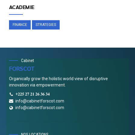
ACADEMIE
FINANCE
STRATEGIES
Cabinet
FORSCOT
Organically grow the holistic world view of disruptive
innovation via empowerment.
+𝟐𝟐𝟓 𝟐𝟕 𝟐𝟏 𝟐𝟔 𝟑𝟔 𝟑𝟒
info@cabinetforscot.com
info@cabinetforscot.com
NOS LOCATIONS