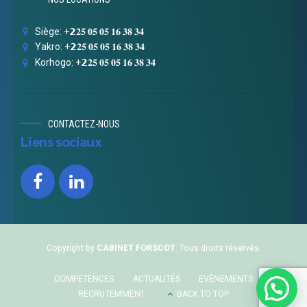
Siège: +𝟮𝟐𝟓 𝟎𝟓 𝟎𝟓 𝟏𝟔 𝟑𝟖 𝟑𝟒
Yakro: +𝟮𝟐𝟓 𝟎𝟓 𝟎𝟓 𝟏𝟔 𝟑𝟖 𝟑𝟒
Korhogo: +𝟮𝟐𝟓 𝟎𝟓 𝟎𝟓 𝟏𝟔 𝟑𝟖 𝟑𝟒
CONTACTEZ-NOUS
Liens sociaux
Copyright by
CABINET FORSCOT
. Tous droits réservés.
COMPETENCES
ACTUALITÉS
EVÈNEMENTS
RECRUTEMMENT
BACK TO TOP