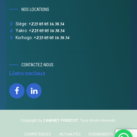
NOS LOCATIONS
Siège: +𝟮𝟐𝟓 𝟎𝟓 𝟎𝟓 𝟏𝟔 𝟑𝟖 𝟑𝟒
Yakro: +𝟮𝟐𝟓 𝟎𝟓 𝟎𝟓 𝟏𝟔 𝟑𝟖 𝟑𝟒
Korhogo: +𝟮𝟐𝟓 𝟎𝟓 𝟎𝟓 𝟏𝟔 𝟑𝟖 𝟑𝟒
CONTACTEZ-NOUS
Liens sociaux
Copyright by
CABINET FORSCOT
. Tous droits réservés.
COMPETENCES
ACTUALITÉS
EVÈNEMENTS