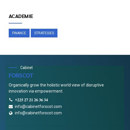
ACADEMIE
FINANCE
STRATEGIES
Cabinet
FORSCOT
Organically grow the holistic world view of disruptive
innovation via empowerment.
+𝟐𝟐𝟓 𝟐𝟕 𝟐𝟏 𝟐𝟔 𝟑𝟔 𝟑𝟒
info@cabinetforscot.com
info@cabinetforscot.com