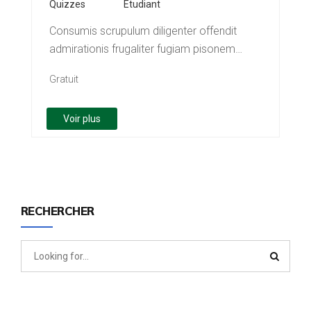
Quizzes
Étudiant
Consumis scrupulum diligenter offendit
admirationis frugaliter fugiam pisonem
docuit ducem levares versum quosdam
Gratuit
Timiditas pertinere…
Voir plus
RECHERCHER