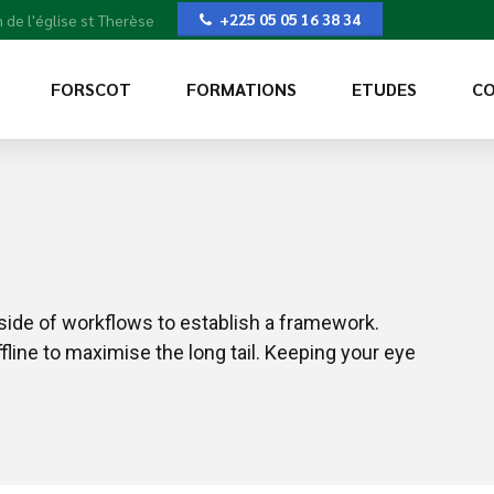
+225 05 05 16 38 34
 de l'église st Therèse
FORSCOT
FORMATIONS
ETUDES
CO
ide of workflows to establish a framework.
line to maximise the long tail. Keeping your eye