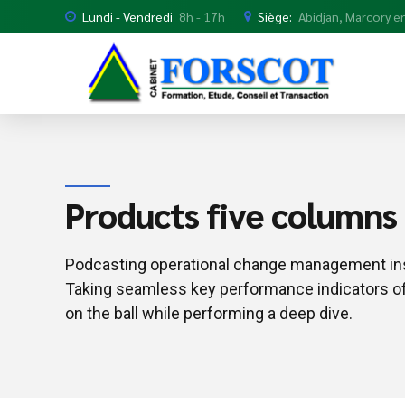
Lundi - Vendredi
8h - 17h
Siège:
Abidjan, Marcory en
Products five columns
Podcasting operational change management ins
Taking seamless key performance indicators off
on the ball while performing a deep dive.