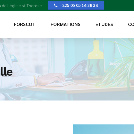
+225 05 05 16 38 34
 de l'église st Therèse
FORSCOT
FORMATIONS
ETUDES
CO
lle