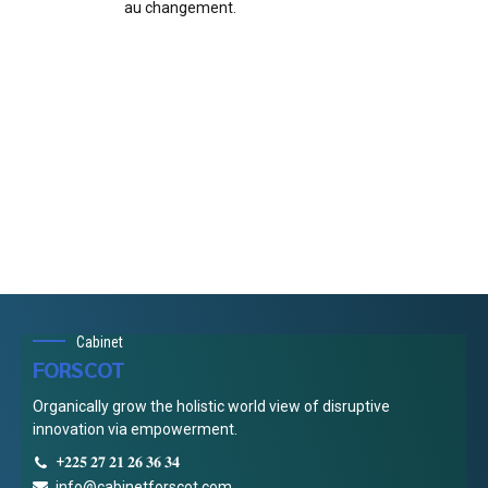
au changement.
Cabinet
FORSCOT
Organically grow the holistic world view of disruptive
innovation via empowerment.
+𝟐𝟐𝟓 𝟐𝟕 𝟐𝟏 𝟐𝟔 𝟑𝟔 𝟑𝟒
info@cabinetforscot.com