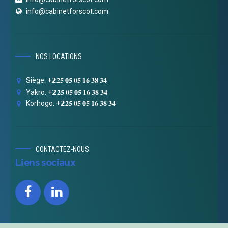
info@cabinetforscot.com
NOS LOCATIONS
Siège: +𝟮𝟐𝟓 𝟎𝟓 𝟎𝟓 𝟏𝟔 𝟑𝟖 𝟑𝟒
Yakro: +𝟮𝟐𝟓 𝟎𝟓 𝟎𝟓 𝟏𝟔 𝟑𝟖 𝟑𝟒
Korhogo: +𝟮𝟐𝟓 𝟎𝟓 𝟎𝟓 𝟏𝟔 𝟑𝟖 𝟑𝟒
CONTACTEZ-NOUS
Liens sociaux