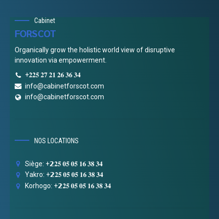
Cabinet
FORSCOT
Organically grow the holistic world view of disruptive
innovation via empowerment.
+𝟐𝟐𝟓 𝟐𝟕 𝟐𝟏 𝟐𝟔 𝟑𝟔 𝟑𝟒
info@cabinetforscot.com
info@cabinetforscot.com
NOS LOCATIONS
Siège: +𝟮𝟐𝟓 𝟎𝟓 𝟎𝟓 𝟏𝟔 𝟑𝟖 𝟑𝟒
Yakro: +𝟮𝟐𝟓 𝟎𝟓 𝟎𝟓 𝟏𝟔 𝟑𝟖 𝟑𝟒
Korhogo: +𝟮𝟐𝟓 𝟎𝟓 𝟎𝟓 𝟏𝟔 𝟑𝟖 𝟑𝟒