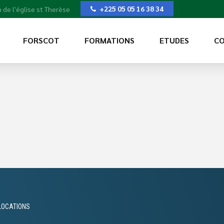
+225 05 05 16 38 34
 de l'église st Therèse
FORSCOT
FORMATIONS
ETUDES
CO
LOCATIONS