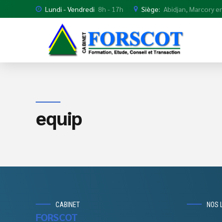
Lundi - Vendredi
8h - 17h
Siège:
Abidjan, Marcory en
equip
CABINET
NOS 
FORSCOT