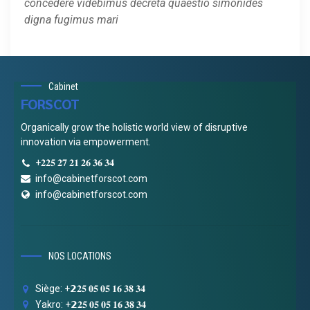
concedere videbimus decreta quaestio simonides
digna fugimus mari
Cabinet
FORSCOT
Organically grow the holistic world view of disruptive
innovation via empowerment.
+𝟐𝟐𝟓 𝟐𝟕 𝟐𝟏 𝟐𝟔 𝟑𝟔 𝟑𝟒
info@cabinetforscot.com
info@cabinetforscot.com
NOS LOCATIONS
Siège: +𝟮𝟐𝟓 𝟎𝟓 𝟎𝟓 𝟏𝟔 𝟑𝟖 𝟑𝟒
Yakro: +𝟮𝟐𝟓 𝟎𝟓 𝟎𝟓 𝟏𝟔 𝟑𝟖 𝟑𝟒