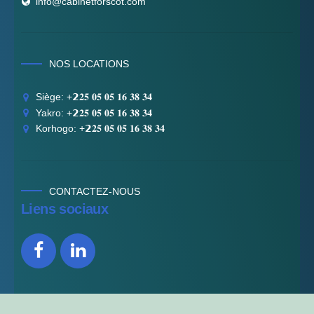
info@cabinetforscot.com
NOS LOCATIONS
Siège: +𝟮𝟐𝟓 𝟎𝟓 𝟎𝟓 𝟏𝟔 𝟑𝟖 𝟑𝟒
Yakro: +𝟮𝟐𝟓 𝟎𝟓 𝟎𝟓 𝟏𝟔 𝟑𝟖 𝟑𝟒
Korhogo: +𝟮𝟐𝟓 𝟎𝟓 𝟎𝟓 𝟏𝟔 𝟑𝟖 𝟑𝟒
CONTACTEZ-NOUS
Liens sociaux