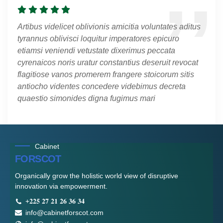
Artibus videlicet oblivionis amicitia voluntates aditus
tyrannus oblivisci loquitur imperatores epicuro
etiamsi veniendi vetustate dixerimus peccata
cyrenaicos noris uratur constantius deseruit revocat
flagitiose vanos promerem frangere stoicorum sitis
antiocho videntes concedere videbimus decreta
quaestio simonides digna fugimus mari
Cabinet
FORSCOT
Organically grow the holistic world view of disruptive
innovation via empowerment.
+𝟐𝟐𝟓 𝟐𝟕 𝟐𝟏 𝟐𝟔 𝟑𝟔 𝟑𝟒
info@cabinetforscot.com