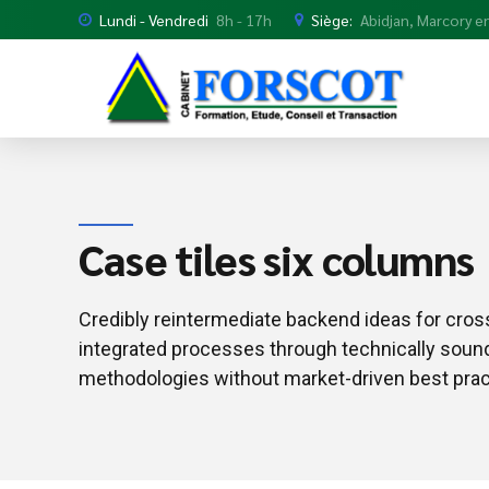
Lundi - Vendredi
8h - 17h
Siège:
Abidjan, Marcory en
Case tiles six columns
Credibly reintermediate backend ideas for cros
integrated processes through technically sound i
methodologies without market-driven best prac