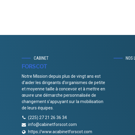
Insertion Socio- professionel
des jeune en Côte d’Ivoire, nos
CABINET
NOS 
FORSCOT
solutions durable
Notre Mission depuis plus de vingt ans est
Synergistically evolve 2.0 technologies rather than just
d’aider les dirigeants d’organismes de petite
in time initiatives. Quickly deploy strategic networks
et moyenne taille à concevoir et à mettre en
with compelling e-business. Credibly pontificate highly
œuvre une démarche personnalisée de
efficient manufactured products and enabled data.
changement s’appuyant sur la mobilisation
de leurs équipes.
(225) 27 21 26 36 34
info@cabinetforscot.com
https://www.acabinetforscot.com