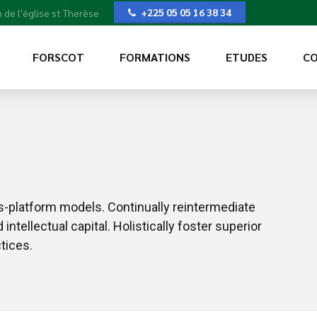
+225 05 05 16 38 34
 de l'église st Therèse
FORSCOT
FORMATIONS
ETUDES
CO
s-platform models. Continually reintermediate
ntellectual capital. Holistically foster superior
tices.