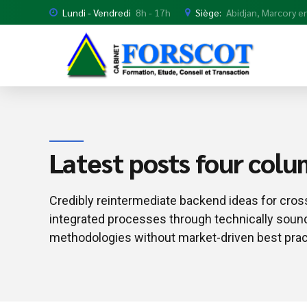
Lundi - Vendredi
8h - 17h
Siège:
Abidjan, Marcory en
Latest posts four col
Credibly reintermediate backend ideas for cros
integrated processes through technically sound i
methodologies without market-driven best prac