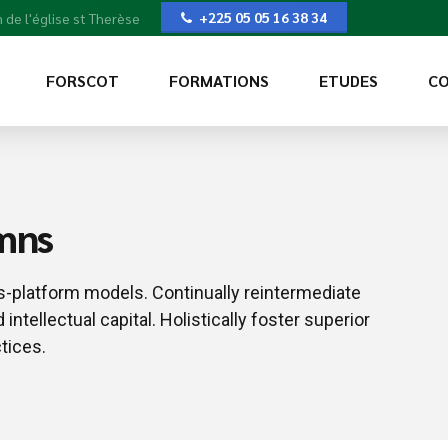
+225 05 05 16 38 34
 de l'église st Therèse
FORSCOT
FORMATIONS
ETUDES
CO
umns
s-platform models. Continually reintermediate
ntellectual capital. Holistically foster superior
tices.