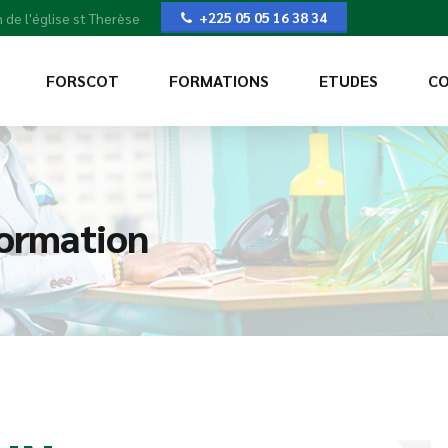
+225 05 05 16 38 34
 de l'église st Therèse
FORSCOT
FORMATIONS
ETUDES
CO
formation