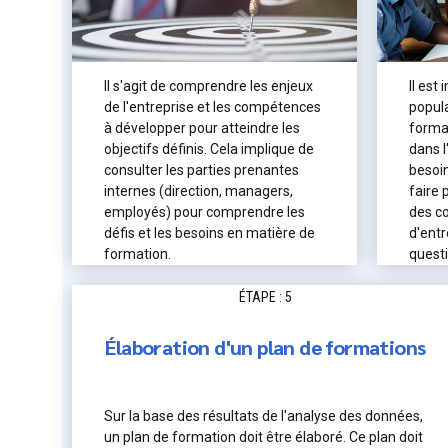
Il s'agit de comprendre les enjeux
Il est
de l'entreprise et les compétences
popula
à développer pour atteindre les
format
objectifs définis. Cela implique de
dans l
consulter les parties prenantes
besoin
internes (direction, managers,
faire 
employés) pour comprendre les
des c
défis et les besoins en matière de
d'entr
formation.
quest
ÉTAPE : 5
Élaboration d'un plan de formations
Sur la base des résultats de l'analyse des données,
un plan de formation doit être élaboré. Ce plan doit